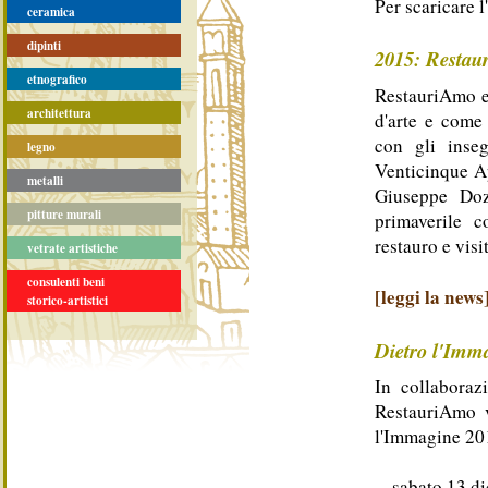
Per scaricare l
ceramica
dipinti
2015: Restau
etnografico
RestauriAmo en
architettura
d'arte e come 
con gli inse
legno
Venticinque Ap
metalli
Giuseppe Doz
pitture murali
primaverile c
restauro e visi
vetrate artistiche
consulenti beni
[leggi la news
storico-artistici
Dietro l'Imm
In collaborazi
RestauriAmo v
l'Immagine 20
- sabato 13 d