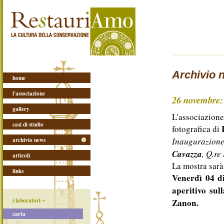
Archivio 
home
l'associazione
26 novembre: M
gallery
L'associazion
casi di studio
fotografica di
Inaugurazione 
archivio news
Cavazza
, Q.re
articoli
La mostra sarà
links
Venerdì 04 d
aperitivo sul
i laboratori ¬
Zanon.
carta