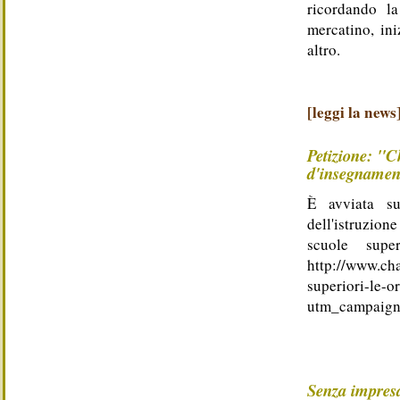
ricordando l
mercatino, ini
altro.
[leggi la news
Petizione: "C
d'insegnament
È avviata su
dell'istruzione
scuole super
http://www.cha
superiori-le-o
utm_campaign
Senza impresa