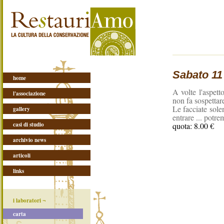
Sabato 11
home
A volte l'aspett
l'associazione
non fa sospettar
Le facciate sole
gallery
entrare ... potr
casi di studio
quota: 8.00 €
archivio news
articoli
links
i laboratori ¬
carta