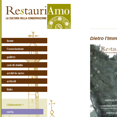
Dietro l'Im
home
l'associazione
gallery
casi di studio
archivio news
articoli
links
i laboratori ¬
carta