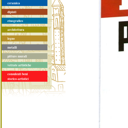
ceramica
dipinti
etnografico
architettura
legno
metalli
pitture murali
vetrate artistiche
consulenti beni
storico-artistici