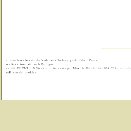
sito web
realizzato
da
Videoarts Webdesign di Fabio Mosti
,
realizzazione siti web Bologna
valida XHTML 1.0 Strict
e ottimizzata per
Mozilla Firefox
in 1024x768 true colo
utilizzo dei cookies